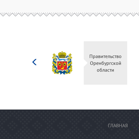
Министерство
Прав
культуры
Орен
Российской
о
федерации
ГЛАВНАЯ