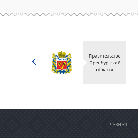
Министерство
Прав
культуры
Орен
Российской
о
федерации
ГЛАВНАЯ