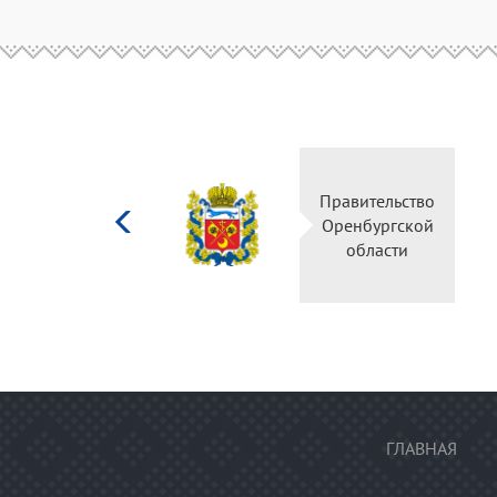
Министерство
Правительство
культуры
Оренбургской
Российской
области
федерации
ГЛАВНАЯ