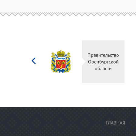
Министерство
Правительство
культуры
Оренбургской
Российской
области
федерации
ГЛАВНАЯ