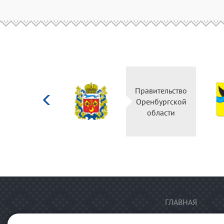
Министерство
Правительство
культуры
Оренбургской
Российской
области
федерации
ГЛАВНАЯ