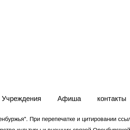
Учреждения
Афиша
контакты
енбуржья". При перепечатке и цитировании ссыл
рство культуры и внешних связей Оренбургской