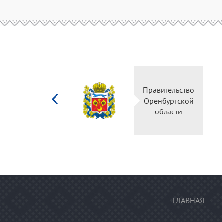
Министерство
Правительство
культуры
Оренбургской
Российской
области
федерации
ГЛАВНАЯ