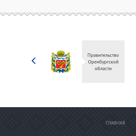
Министерство
культуры
Российской
федерации
ГЛАВНАЯ