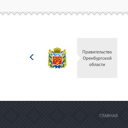
Министерство
Правительство
культуры
Оренбургской
Российской
области
федерации
ГЛАВНАЯ