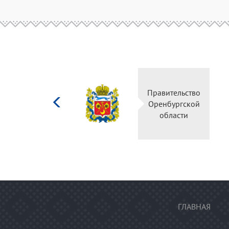
Министерство
Правительс
культуры
Оренбургск
Российской
области
федерации
ГЛАВНАЯ