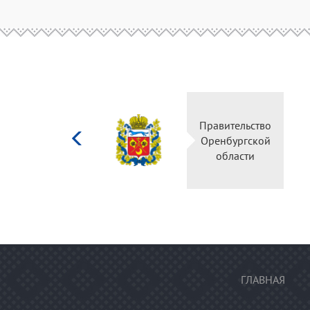
Министерство
Правительство
культуры
Оренбургской
Российской
области
федерации
ГЛАВНАЯ