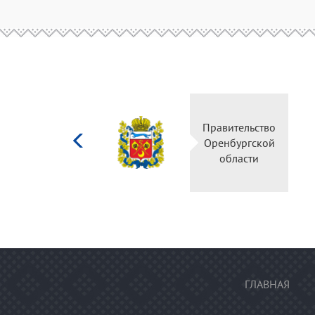
Министерство
Правительство
культуры
Оренбургской
Российской
области
федерации
ГЛАВНАЯ