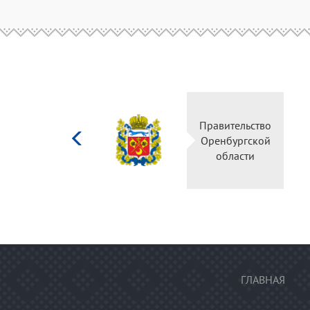
Министерство
Правительство
культуры
Оренбургской
Российской
области
федерации
ГЛАВНАЯ