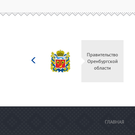
Министерство
Правительство
культуры
Оренбургской
Российской
области
федерации
ГЛАВНАЯ