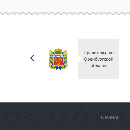
Министерство
Правительство
культуры
Оренбургской
Российской
области
федерации
ГЛАВНАЯ