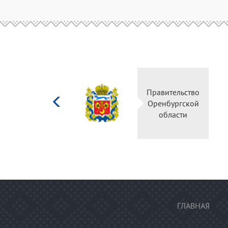
Министерство
Правительство
культуры
Оренбургской
Российской
области
федерации
ГЛАВНАЯ