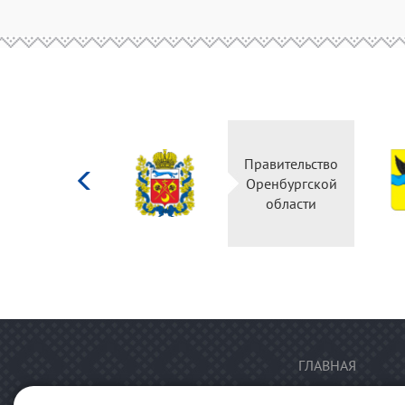
Министерство
Правительство
культуры
Оренбургской
Российской
области
федерации
ГЛАВНАЯ