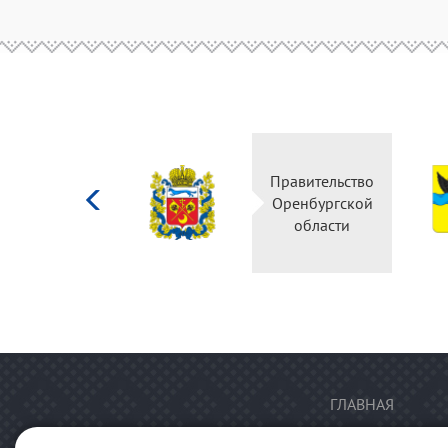
Министерство
Правительство
культуры
Оренбургской
Российской
области
федерации
ГЛАВНАЯ