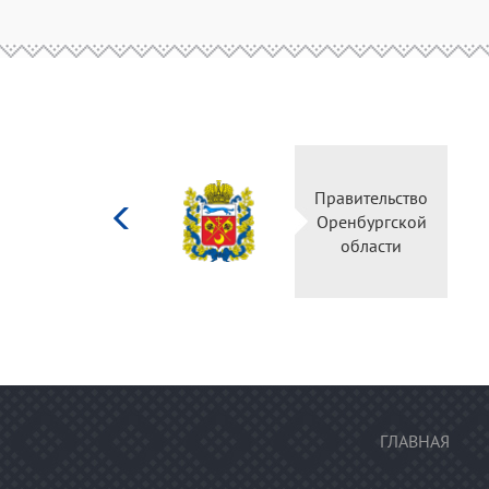
Министерство
Правитель
культуры
Оренбургс
Российской
област
федерации
ГЛАВНАЯ