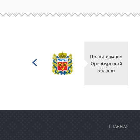
Министерство
Правительство
культуры
Оренбургской
Российской
области
федерации
ГЛАВНАЯ