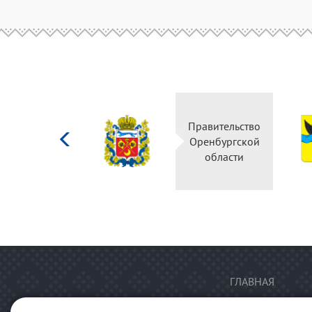
Министерство
Правительство
культуры
Оренбургской
Российской
области
федерации
ГЛАВНАЯ