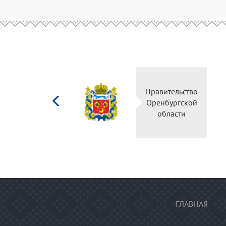
Министерство
Правительство
культуры
Оренбургской
Российской
области
федерации
ГЛАВНАЯ