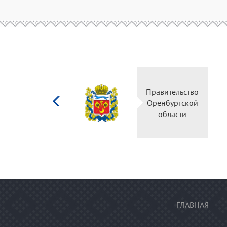
Министерство
Правительство
культуры
Оренбургской
Российской
области
федерации
ГЛАВНАЯ