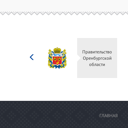
Министерство
Правите
культуры
Оренбу
Российской
обла
федерации
ГЛАВНАЯ