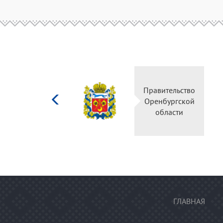
Министерство
Правительство
культуры
Оренбургской
Российской
области
федерации
ГЛАВНАЯ