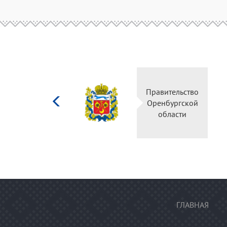
Министерство
Правительство
культуры
Оренбургской
Российской
области
федерации
ГЛАВНАЯ