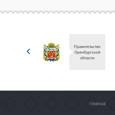
Министерство
Правительство
культуры
Оренбургской
Российской
области
федерации
ГЛАВНАЯ