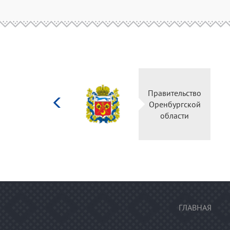
Министерство
Правительство
культуры
Оренбургской
Российской
области
федерации
ГЛАВНАЯ