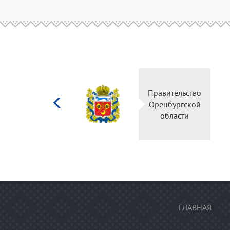
Министерство
Правительство
культуры
Оренбургской
Российской
области
федерации
ГЛАВНАЯ