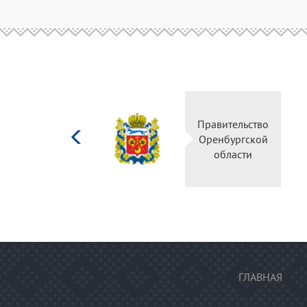
Министерство
Прав
культуры
Орен
Российской
о
федерации
ГЛАВНАЯ