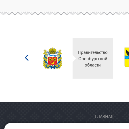
Министерство
Правительство
культуры
Оренбургской
Российской
области
федерации
ГЛАВНАЯ