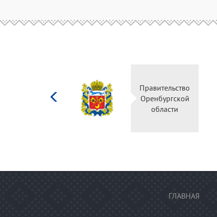
Министерство
Правительство
культуры
Оренбургской
Российской
области
федерации
ГЛАВНАЯ