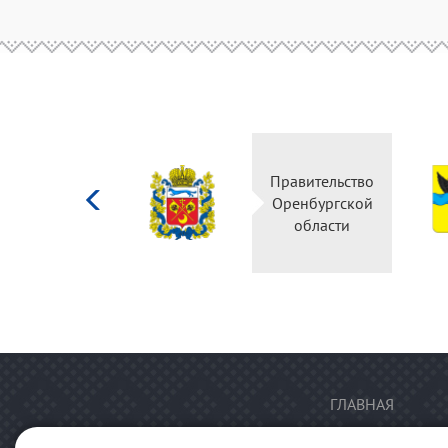
Министерство
Правительство
культуры
Оренбургской
Российской
области
федерации
ГЛАВНАЯ