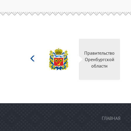
Министерство
Правитель
культуры
Оренбургс
Российской
област
федерации
ГЛАВНАЯ