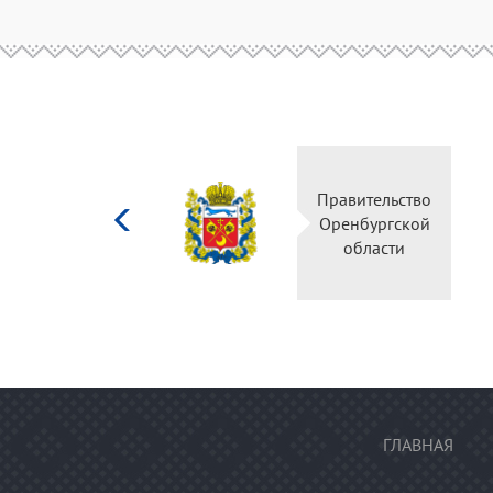
Министерство
Правительство
культуры
Оренбургской
Российской
области
федерации
ГЛАВНАЯ