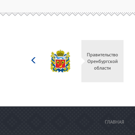
Министерство
Правительство
культуры
Оренбургской
Российской
области
федерации
ГЛАВНАЯ