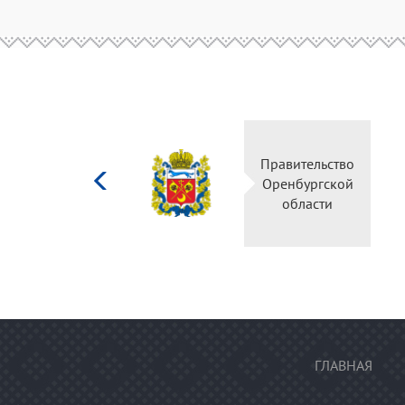
Министерство
Правительство
культуры
Оренбургской
Российской
области
федерации
ГЛАВНАЯ