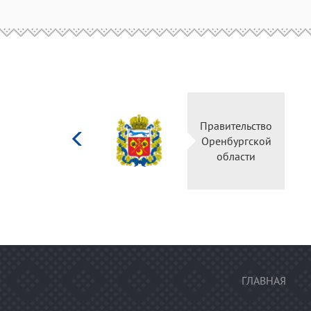
Министерство
Правительство
культуры
Оренбургской
Российской
области
федерации
ГЛАВНАЯ