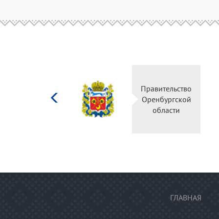
Министерство
Правительство
культуры
Оренбургской
Российской
области
федерации
ГЛАВНАЯ