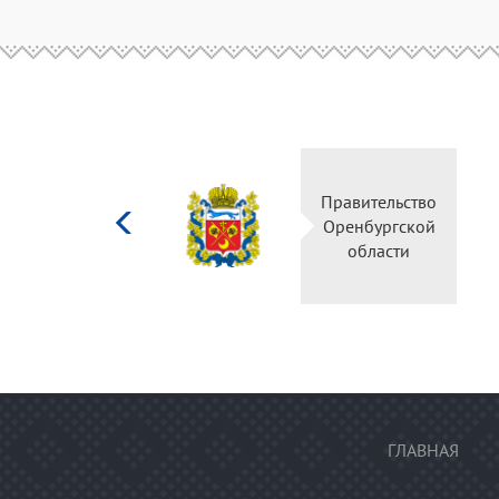
Министерство
Правительство
культуры
Оренбургской
Российской
области
федерации
ГЛАВНАЯ