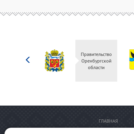
Министерство
Правительство
культуры
Оренбургской
Российской
области
федерации
ГЛАВНАЯ