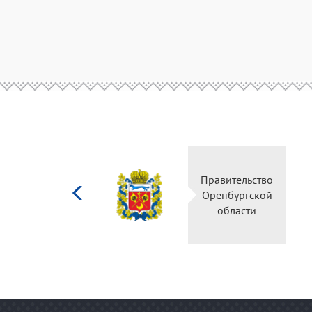
Министерство
Правительство
культуры
Оренбургской
Российской
области
федерации