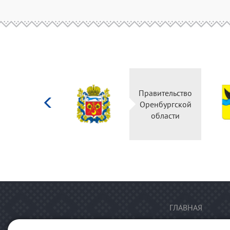
Министерство
Правительство
культуры
Оренбургской
Российской
области
федерации
ГЛАВНАЯ