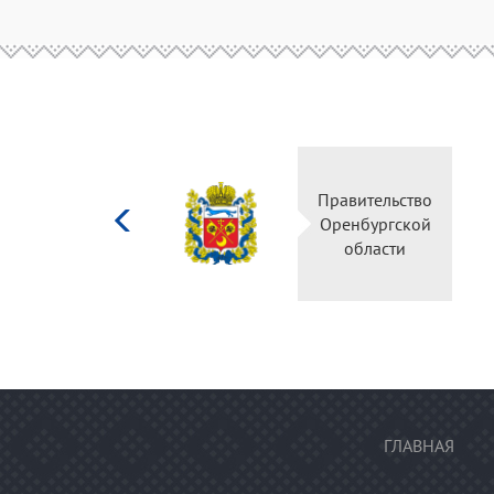
Министерство
культуры
Российской
федерации
ГЛАВНАЯ