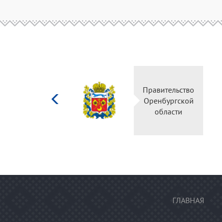
Министерство
Правительство
культуры
Оренбургской
Российской
области
федерации
ГЛАВНАЯ