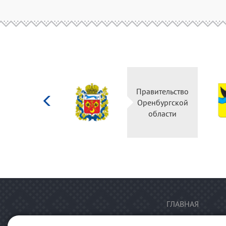
Министерство
Правительство
культуры
Оренбургской
Российской
области
федерации
ГЛАВНАЯ