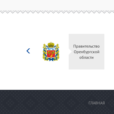
Министерство
Правительств
культуры
Оренбургско
Российской
области
федерации
ГЛАВНАЯ