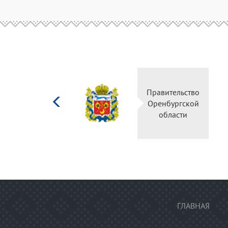
Министерство
Правительство
культуры
Оренбургской
Российской
области
федерации
ГЛАВНАЯ