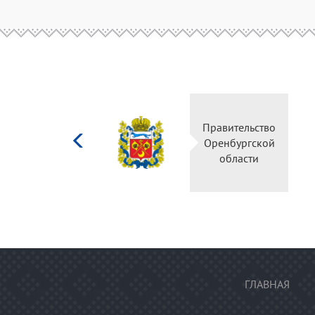
Министерство
Правител
культуры
Оренбур
Российской
облас
федерации
ГЛАВНАЯ