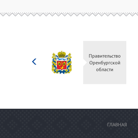
Министерство
Правительство
культуры
Оренбургской
Российской
области
федерации
ГЛАВНАЯ